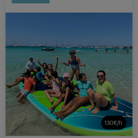
130€/h