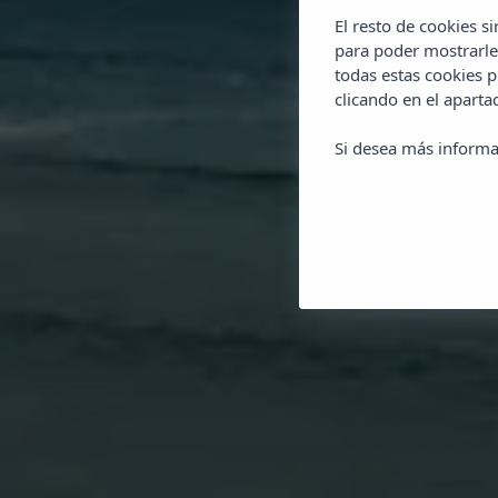
El resto de cookies s
para poder mostrarle
todas estas cookies 
clicando en el apart
Si desea más informa