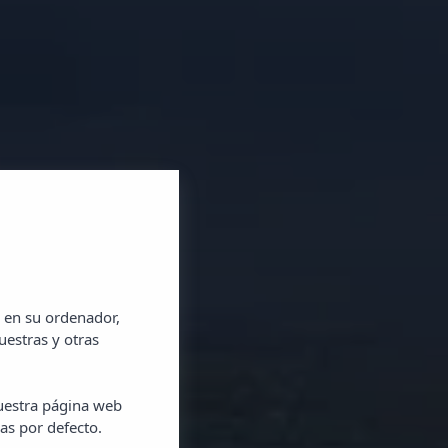
 en su ordenador,
uestras y otras
nuestra página web
as por defecto.