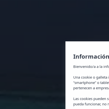
Información
Bienvenido/a a la inf
Una cookie o galleta
“smartphone” o table
pertenecen a empresa
Las cookies pueden se
pueda funcionar, no n