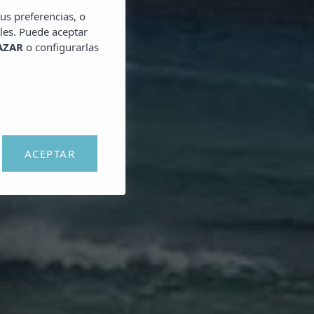
us preferencias, o
les. Puede aceptar
AZAR
o configurarlas
ACEPTAR