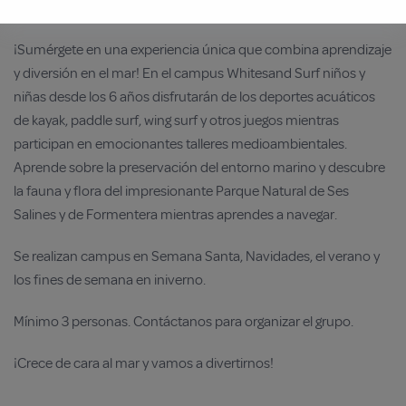
Campus
¡Sumérgete en una experiencia única que combina aprendizaje
y diversión en el mar! En el campus Whitesand Surf niños y
niñas desde los 6 años disfrutarán de los deportes acuáticos
de kayak, paddle surf, wing surf y otros juegos mientras
participan en emocionantes talleres medioambientales.
Aprende sobre la preservación del entorno marino y descubre
la fauna y flora del impresionante Parque Natural de Ses
Salines y de Formentera mientras aprendes a navegar.
Se realizan campus en Semana Santa, Navidades, el verano y
los fines de semana en iniverno.
Mínimo 3 personas. Contáctanos para organizar el grupo.
¡Crece de cara al mar y vamos a divertirnos!