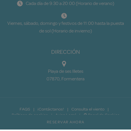
Cada día de 9:30 a 20:00 (Horario de verano)
Viernes, sábado, domingo y festivos de 11:00 hasta la puesta
de sol (Horario de invierno)
DIRECCIÓN
Playa de ses Illetes
07870, Formentera
FAQS
¡Contáctanos!
Consulta el viento
Políticas de cookies
Aviso Legal
⚙ Panel de Cookies
Diseño Web y Motor de reservas
RESERVAR AHORA