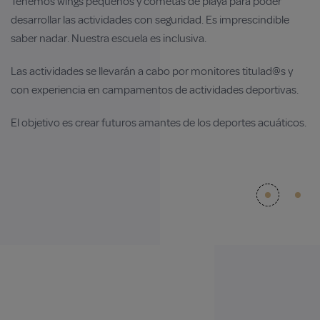
Tenemos wings pequeños y cometas de playa para poder
ec
desarrollar las actividades con seguridad. Es imprescindible
To
saber nadar. Nuestra escuela es inclusiva.
ac
Las actividades se llevarán a cabo por monitores
titulad@s
y
id
con experiencia en campamentos de actividades deportivas.
El objetivo es crear futuros amantes de los deportes acuáticos.